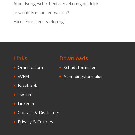
Arbeidsongeschiktheidsverzekering duidelijk
Je wordt Freelancer, wat nu?
Excellente dienstverlening
Links
Downloads
Omnido.com
Schadeformulier
VVEM
Aanrijdingsformulier
Facebook
Twitter
LinkedIn
Contact & Disclaimer
Privacy & Cookies