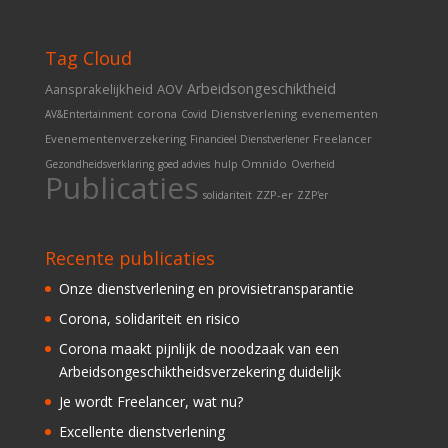
Tag Cloud
Arbeidsongeschiktheid
Aansprakelijkheid
AOV
corona
Dienstverlening
evenementen
AV&Entertainment
Covid
Evenementenverzekering
Freelancer
Financieel Dienstverlener
Omnido
Gezondheidsverklaring
goed advies
hulp
Overheid
Publicaties
ZZP-er
solidariteit
ZZP'er
Recente publicaties
Onze dienstverlening en provisietransparantie
Corona, solidariteit en risico
Corona maakt pijnlijk de noodzaak van een
Arbeidsongeschiktheidsverzekering duidelijk
Je wordt Freelancer, wat nu?
Excellente dienstverlening