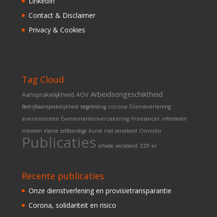
LinkedIn
Contact & Disclaimer
Privacy & Cookies
Tag Cloud
Arbeidsongeschiktheid
Aansprakelijkheid
AOV
corona
Dienstverlening
Bedrijfsaansprakelijkheid
begeleiding
evenementen
Evenementenverzekering
Freelancer
informeren
Omnido
inkomen
kleine zelfstandige
kunst
niet verzekerd
Publicaties
ZZP-er
schade
verzekerd
Recente publicaties
Onze dienstverlening en provisietransparantie
Corona, solidariteit en risico